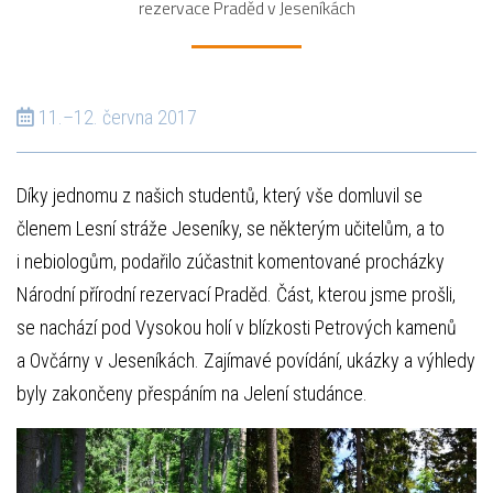
rezervace Praděd v Jeseníkách
11.–12. června 2017
Díky jednomu z našich studentů, který vše domluvil se
členem Lesní stráže Jeseníky, se některým učitelům, a to
i nebiologům, podařilo zúčastnit komentované procházky
Národní přírodní rezervací Praděd. Část, kterou jsme prošli,
se nachází pod Vysokou holí v blízkosti Petrových kamenů
a Ovčárny v Jeseníkách. Zajímavé povídání, ukázky a výhledy
byly zakončeny přespáním na Jelení studánce.