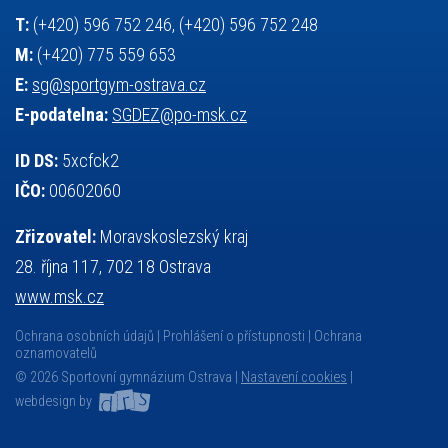
český jazyk
školní stravování
T:
(+420) 596 752 246, (+420) 596 752 248
M:
(+420) 775 559 653
E:
sg@sportgym-ostrava.cz
E-podatelna:
SGDEZ@po-msk.cz
ID DS:
5xcfck2
IČO:
00602060
Zřizovatel:
Moravskoslezský kraj
28. října 117, 702 18 Ostrava
www.msk.cz
Ochrana osobních údajů
Prohlášení o přístupnosti
Ochrana
oznamovatelů
© 2026 Sportovní gymnázium Ostrava |
Nastavení cookies
|
webdesign by