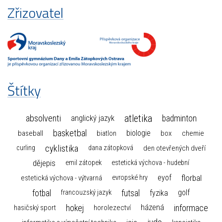
Zřizovatel
Štítky
atletika
absolventi
badminton
anglický jazyk
basketbal
biologie
baseball
box
chemie
biatlon
cyklistika
curling
dana zátopková
den otevřených dveří
dějepis
emil zátopek
estetická výchova - hudební
florbal
eyof
estetická výchova - výtvarná
evropské hry
fotbal
futsal
golf
fyzika
francouzský jazyk
hokej
informace
házená
horolezectví
hasičský sport