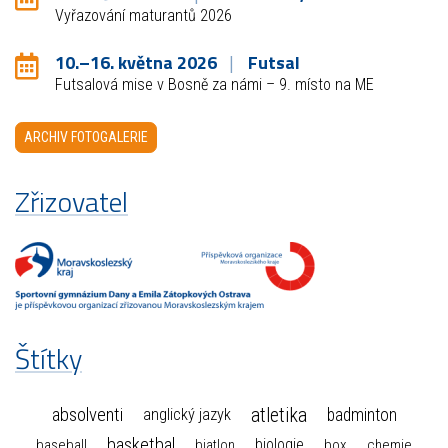
Vyřazování maturantů 2026
10.–16. května 2026
Futsal
Futsalová mise v Bosně za námi – 9. místo na ME
ARCHIV FOTOGALERIE
Zřizovatel
Štítky
atletika
absolventi
badminton
anglický jazyk
basketbal
biologie
baseball
box
chemie
biatlon