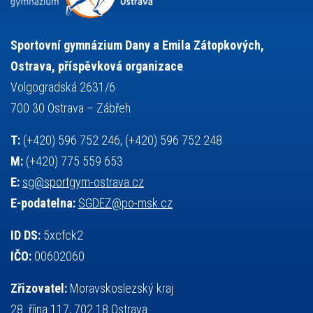
stolní tenis
tanec
tenis
střelba
talentová zkouška
tělesná výchova
událost
teorie sportovní přípravy
Sportovní gymnázium Dany a Emila Zátopkových,
volejbal
výběrové řízení
vysvědčení
vybavení
vzpírání
Ostrava, příspěvková organizace
výuka
všesportovní výcvikový kurz
zeměpis
web
Volgogradská 2631/6
základy společenských věd
zápas řeckořímský
úřední deska
700 30 Ostrava – Zábřeh
český jazyk
školní stravování
T:
(+420) 596 752 246, (+420) 596 752 248
M:
(+420) 775 559 653
E:
sg@sportgym-ostrava.cz
E-podatelna:
SGDEZ@po-msk.cz
ID DS:
5xcfck2
IČO:
00602060
Zřizovatel:
Moravskoslezský kraj
28. října 117, 702 18 Ostrava