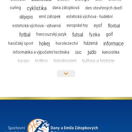
cyklistika
curling
dana zátopková
den otevřených dveří
dějepis
emil zátopek
estetická výchova - hudební
florbal
eyof
estetická výchova - výtvarná
evropské hry
fotbal
futsal
golf
fyzika
francouzský jazyk
hokej
informace
házená
horolezectví
hasičský sport
judo
informatika a výpočetní technika
isic
kanoistika
kultura a historie
karate
kickbox
krasobruslení
maturita
lyžařský výcvikový kurz
lyžování
matematika
moderní gymnastika
mažoretky
nejlepší sportovci
olympijské hry
německý jazyk
občanská nauka
organizace
plavání
olympiáda dětí a mládeže
projekty
pozvánka
požární sport
přednáška
přijímací řízení
ruský jazyk
servisní zpráva
rychlobruslení
snowboarding
soutěže
sportem bavíme ostravu
sportovní gymnastika
squash
sportovní lezení