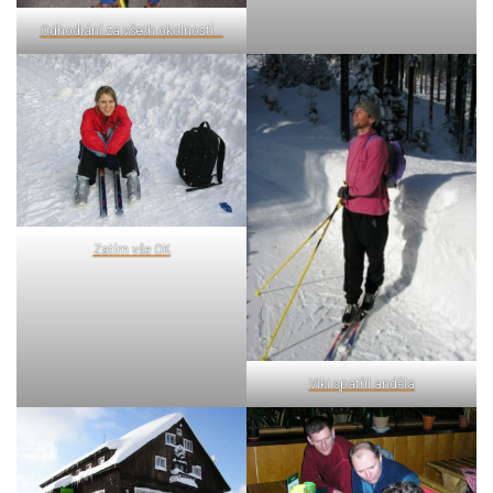
Odhodlání za všech okolností...
Zatím vše OK
Viki spatřil anděla