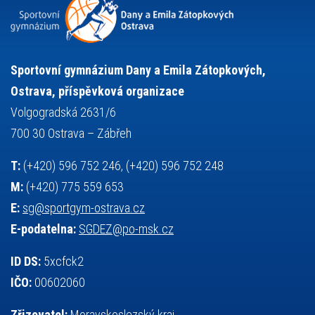
snowboarding
soutěže
sportem bavíme ostravu
sportovní gymnastika
squash
sportovní lezení
stolní tenis
tanec
tenis
střelba
talentová zkouška
tělesná výchova
událost
teorie sportovní přípravy
Sportovní gymnázium Dany a Emila Zátopkových,
volejbal
výběrové řízení
vysvědčení
vybavení
vzpírání
Ostrava, příspěvková organizace
výuka
všesportovní výcvikový kurz
zeměpis
web
Volgogradská 2631/6
základy společenských věd
zápas řeckořímský
úřední deska
700 30 Ostrava – Zábřeh
český jazyk
školní stravování
T:
(+420) 596 752 246, (+420) 596 752 248
M:
(+420) 775 559 653
E:
sg@sportgym-ostrava.cz
E-podatelna:
SGDEZ@po-msk.cz
ID DS:
5xcfck2
IČO:
00602060
Zřizovatel:
Moravskoslezský kraj