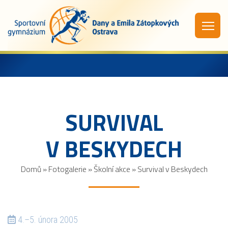
SURVIVAL
V BESKYDECH
Domů
»
Fotogalerie
»
Školní akce
»
Survival v Beskydech
4.–5. února 2005