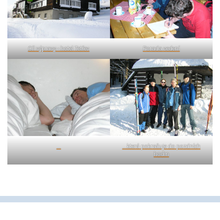
Cíl výpravy - hotel Tetřev
Porada vedení
...
...která pokračuje do pozdních
hodin