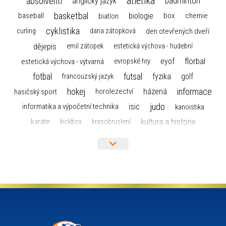
atletika
absolventi
badminton
anglický jazyk
basketbal
biologie
baseball
box
chemie
biatlon
cyklistika
curling
dana zátopková
den otevřených dveří
dějepis
emil zátopek
estetická výchova - hudební
florbal
eyof
estetická výchova - výtvarná
evropské hry
fotbal
futsal
golf
fyzika
francouzský jazyk
hokej
informace
házená
horolezectví
hasičský sport
judo
informatika a výpočetní technika
isic
kanoistika
kultura a historie
karate
kickbox
krasobruslení
maturita
lyžařský výcvikový kurz
lyžování
matematika
moderní gymnastika
mažoretky
nejlepší sportovci
olympijské hry
německý jazyk
občanská nauka
organizace
plavání
olympiáda dětí a mládeže
projekty
pozvánka
požární sport
přednáška
přijímací řízení
ruský jazyk
servisní zpráva
rychlobruslení