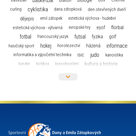
basketbal
biologie
baseball
box
chemie
biatlon
cyklistika
curling
dana zátopková
den otevřených dveří
dějepis
emil zátopek
estetická výchova - hudební
florbal
eyof
estetická výchova - výtvarná
evropské hry
fotbal
futsal
golf
fyzika
francouzský jazyk
hokej
informace
házená
horolezectví
hasičský sport
judo
informatika a výpočetní technika
isic
kanoistika
kultura a historie
karate
kickbox
krasobruslení
maturita
lyžařský výcvikový kurz
lyžování
matematika
moderní gymnastika
mažoretky
nejlepší sportovci
olympijské hry
německý jazyk
občanská nauka
organizace
plavání
olympiáda dětí a mládeže
projekty
pozvánka
požární sport
přednáška
přijímací řízení
ruský jazyk
servisní zpráva
rychlobruslení
snowboarding
soutěže
sportem bavíme ostravu