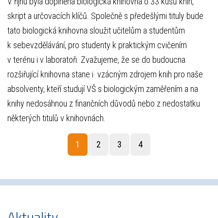
V říjnu byla doplněna biologická knihovna o 33 kusů knih,
skript a určovacích klíčů. Společně s předešlými tituly bude
tato biologická knihovna sloužit učitelům a studentům
k sebevzdělávání, pro studenty k praktickým cvičením
v terénu i v laboratoři. Zvažujeme, že se do budoucna
rozšiřující knihovna stane i vzácným zdrojem knih pro naše
absolventy, kteří studují VŠ s biologickým zaměřením a na
knihy nedosáhnou z finančních důvodů nebo z nedostatku
některých titulů v knihovnách.
1
2
3
4
Aktuality