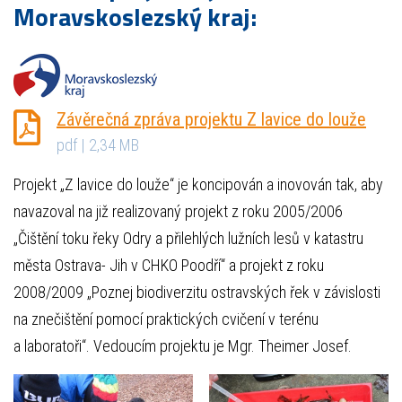
Moravskoslezský kraj:
Závěrečná zpráva projektu Z lavice do louže
pdf | 2,34 MB
Projekt „Z lavice do louže“ je koncipován a inovován tak, aby
navazoval na již realizovaný projekt z roku 2005/2006
„Čištění toku řeky Odry a přilehlých lužních lesů v katastru
města Ostrava- Jih v CHKO Poodří“ a projekt z roku
2008/2009 „Poznej biodiverzitu ostravských řek v závislosti
na znečištění pomocí praktických cvičení v terénu
a laboratoři“. Vedoucím projektu je Mgr. Theimer Josef.