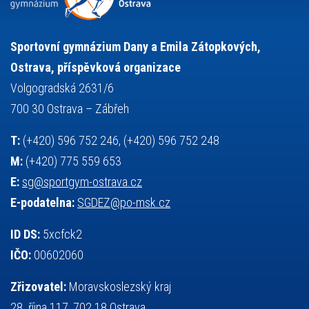
sportovní gymnastika
squash
sportovní lezení
stolní tenis
tanec
tenis
střelba
talentová zkouška
tělesná výchova
událost
teorie sportovní přípravy
Sportovní gymnázium Dany a Emila Zátopkových,
volejbal
výběrové řízení
vysvědčení
vybavení
vzpírání
Ostrava, příspěvková organizace
výuka
všesportovní výcvikový kurz
zeměpis
web
Volgogradská 2631/6
základy společenských věd
zápas řeckořímský
úřední deska
700 30 Ostrava – Zábřeh
český jazyk
školní stravování
T:
(+420) 596 752 246, (+420) 596 752 248
M:
(+420) 775 559 653
E:
sg@sportgym-ostrava.cz
E-podatelna:
SGDEZ@po-msk.cz
ID DS:
5xcfck2
IČO:
00602060
Zřizovatel:
Moravskoslezský kraj
28. října 117, 702 18 Ostrava