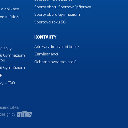
Sporty oboru Sportovní příprava
 a aplikace
Sporty oboru Gymnázium
vě mládeže
Sportovci roku SG
KONTAKTY
Adresa a kontaktní údaje
té žáky
Zaměstnanci
borů Gymnázium
vou
Ochrana oznamovatelů
borů Gymnázium
VP
ky – FAQ
znamovatelů
design by