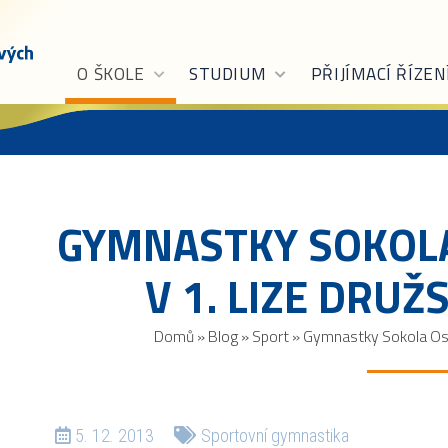
O ŠKOLE
STUDIUM
PŘIJÍMACÍ ŘÍZEN
GYMNASTKY SOKOLA
V 1. LIZE DRU
Domů
»
Blog
»
Sport
»
Gymnastky Sokola Ostr
5. 12. 2013
Sportovní gymnastika