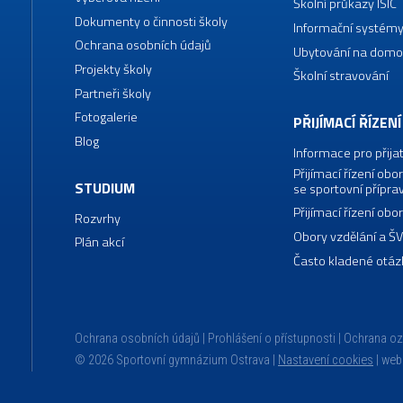
Školní průkazy ISIC
Dokumenty o činnosti školy
Informační systémy
Ochrana osobních údajů
Ubytování na domo
Projekty školy
Školní stravování
Partneři školy
Fotogalerie
PŘIJÍMACÍ ŘÍZENÍ
Blog
Informace pro přija
Přijímací řízení o
STUDIUM
se sportovní přípra
Přijímací řízení o
Rozvrhy
Obory vzdělání a Š
Plán akcí
Často kladené otáz
Ochrana osobních údajů
Prohlášení o přístupnosti
Ochrana o
© 2026 Sportovní gymnázium Ostrava |
Nastavení cookies
|
web