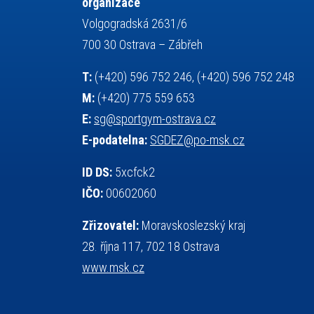
organizace
servisní zpráva
rychlobruslení
Volgogradská 2631/6
snowboarding
soutěže
700 30 Ostrava – Zábřeh
sportem bavíme ostravu
T:
(+420) 596 752 246, (+420) 596 752 248
sportovní gymnastika
sportovní lezení
M:
(+420) 775 559 653
stolní tenis
squash
střelba
E:
sg@sportgym-ostrava.cz
tanec
tenis
talentová zkouška
E-podatelna:
SGDEZ@po-msk.cz
tělesná výchova
teorie sportovní přípravy
událost
volejbal
vysvědčení
vybavení
ID DS:
5xcfck2
výběrové řízení
výuka
vzpírání
IČO:
00602060
všesportovní výcvikový kurz
web
Zřizovatel:
Moravskoslezský kraj
zeměpis
základy společenských věd
28. října 117, 702 18 Ostrava
zápas řeckořímský
úřední deska
www.msk.cz
český jazyk
školní stravování