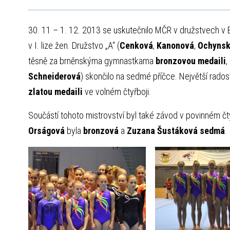
30. 11 – 1. 12. 2013 se uskutečnilo MČR v družstvech v 
v I. lize žen. Družstvo „A“ (
Cenková
,
Kanonová
,
Ochyns
těsně za brněnskýma gymnastkama
bronzovou medaili
,
Schneiderová
) skončilo na sedmé příčce. Největší rado
zlatou medaili
ve volném čtyřboji.
Součástí tohoto mistrovství byl také závod v povinném čty
Orságová
byla
bronzová
a
Zuzana Šustáková sedmá
.