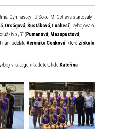
Brně. Gymnastky TJ Sokol M. Ostrava startovaly
ká
,
Orságová
,
Šustáková
,
Luchesi
), vybojovalo
 družstvo „B“ (
Pumanová
,
Masopustová
,
st nám udělala
Veronika Cenková
, která
získala
řboji v kategorii kadetek, kde
Kateřina