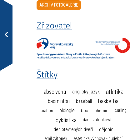
ARCHIV FOTOGALERIE
Zřizovatel
Štítky
atletika
absolventi
anglický jazyk
basketbal
badminton
baseball
biologie
box
chemie
biatlon
curling
cyklistika
dana zátopková
dějepis
den otevřených dveří
emil zátopek
estetická výchova - hudební