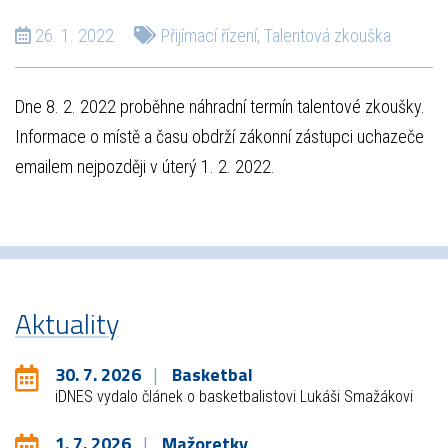
26. 1. 2022
Přijímací řízení
,
Talentová zkouška
Dne 8. 2. 2022 proběhne náhradní termín talentové zkoušky.
Informace o místě a času obdrží zákonní zástupci uchazeče
emailem nejpozději v úterý 1. 2. 2022.
Aktuality
30. 7. 2026
Basketbal
iDNES vydalo článek o basketbalistovi Lukáši Smažákovi
1. 7. 2026
Mažoretky