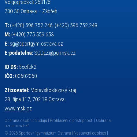
výuka
všesportovní výcvikový kurz
zeměpis
web
Volgogradská 2631/6
základy společenských věd
zápas řeckořímský
úřední deska
700 30 Ostrava – Zábřeh
český jazyk
školní stravování
T:
(+420) 596 752 246, (+420) 596 752 248
M:
(+420) 775 559 653
E:
sg@sportgym-ostrava.cz
E-podatelna:
SGDEZ@po-msk.cz
ID DS:
5xcfck2
IČO:
00602060
Zřizovatel:
Moravskoslezský kraj
28. října 117, 702 18 Ostrava
www.msk.cz
Ochrana osobních údajů
Prohlášení o přístupnosti
Ochrana
oznamovatelů
© 2026 Sportovní gymnázium Ostrava |
Nastavení cookies
|