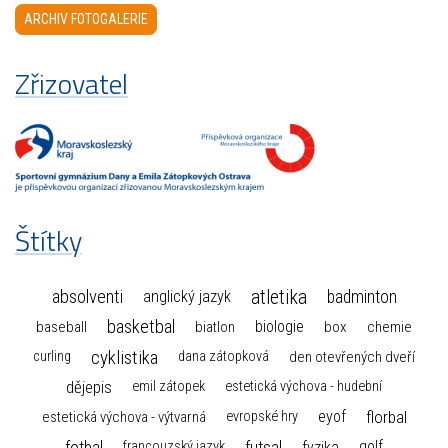
ARCHIV FOTOGALERIE
Zřizovatel
Štítky
atletika
absolventi
badminton
anglický jazyk
basketbal
biologie
baseball
box
chemie
biatlon
cyklistika
curling
dana zátopková
den otevřených dveří
dějepis
emil zátopek
estetická výchova - hudební
florbal
eyof
estetická výchova - výtvarná
evropské hry
fotbal
futsal
golf
fyzika
francouzský jazyk